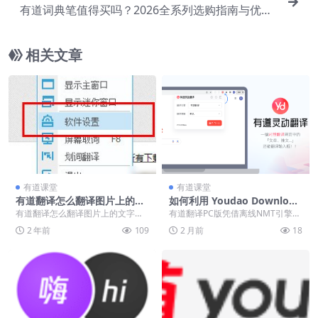
有道词典笔值得买吗？2026全系列选购指南与优缺
点分析
相关文章
有道课堂
有道课堂
有道翻译怎么翻译图片上的文
如何利用 Youdao Download
字？
for PC 实现网页与离线文本免
有道翻译怎么翻译图片上的文字？
有道翻译PC版凭借离线NMT引擎与
翻翻译
我们在阅读图片上文字的时候，看
AES加密，实现在断网时极速互译
2 年前
109
2 月前
18
到图片上的英文想知...
并保护商业机密...