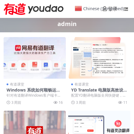
Chinese (Simplified)
登录
▼
admin
有道课堂
有道课堂
Windows 系统如何顺畅运行
YD Translate 电脑版高效设
有道翻译？PC 端高效调优指
置：如何配置 PC 全局快捷键
针对有道翻译Windows客户端卡
配置YD翻译电脑版全局快捷键，解
南
顿、无响应等问题，从系统兼容
决多开软件按键冲突。通过截图翻
3 周前
16
3 周前
11
性、GPU硬件加速...
译与剪贴板自动监听...