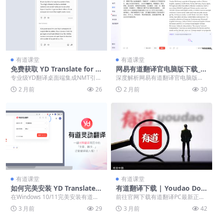
有道课堂
有道课堂
免费获取 YD Translate for P
网易有道翻译官电脑版下载_官
C 桌面端下载与环境配置方法
方最新版 Youdao Download
专业级YD翻译桌面端集成NMT引擎
深度解析网易有道翻译官电脑版部
for PC
与OCR技术，支持多线程并发及GP
署，涵盖OCR识别与Transformer
2 月前
26
2 月前
30
U加速，实现...
架构原理...
有道课堂
有道课堂
如何完美安装 YD Translate
有道翻译下载 | Youdao Dow
电脑版？Windows 11/10 完
nload for PC 官方最新正版安
在Windows 10/11完美安装有道翻
前往官网下载有道翻译PC最新正
整教程
装指南
译，需从官方获取并优化安装路
版，安全安装Win与Mac客户端。
3 月前
29
3 月前
42
径。开启O...
高效开启截图OC...