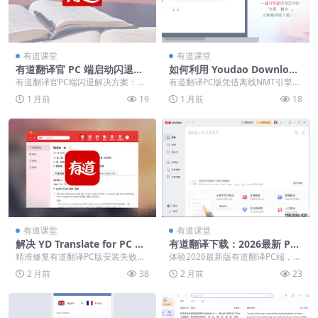
有道课堂
有道课堂
有道翻译官 PC 端启动闪退？3
如何利用 Youdao Download
个步骤教你快速解决
for PC 实现网页与离线文本免
有道翻译官PC端闪退解决方案：通
有道翻译PC版凭借离线NMT引擎与
翻翻译
过排查冲突、调整兼容权限、清理
AES加密，实现在断网时极速互译
1 月前
19
1 月前
18
本地缓存及修复运行...
并保护商业机密...
有道课堂
有道课堂
解决 YD Translate for PC 安
有道翻译下载：2026最新 PC
装失败与运行报错的图文教程
电脑版官方正版安装包
精准修复有道翻译PC版安装失败、
体验2026最新版有道翻译PC端，搭
运行报错及划词失效。通过MD5校
载YNMT神经网络引擎与双内核架
2 月前
38
2 月前
23
验、补全运行库与...
构，深度适配...