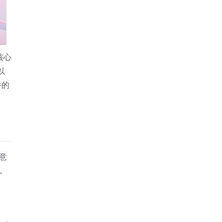
核心
以
件的
注意
，