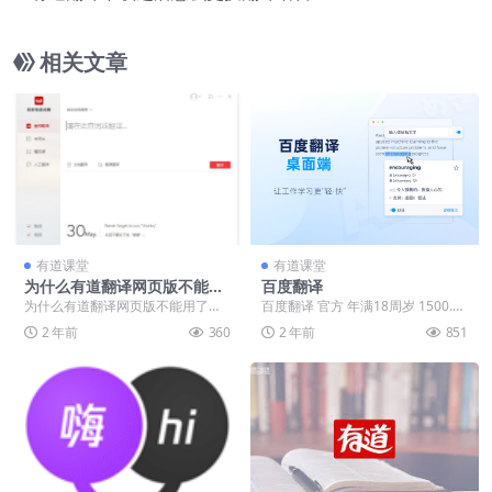
相关文章
有道课堂
有道课堂
为什么有道翻译网页版不能用
百度翻译
了？
为什么有道翻译网页版不能用了？
百度翻译 官方 年满18周岁 1500.1
很多人都喜欢使用网页版的翻译软
万 次下载 93.00% 好评率 百度...
2 年前
360
2 年前
851
件进行翻译，而有道...