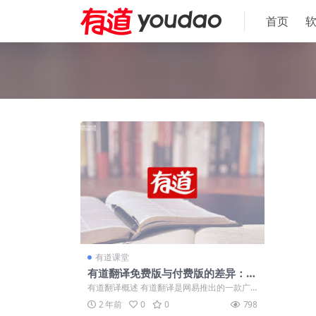
首页
有道课堂
有道翻译免费版与付费版的差异：全
面对比与选择指南
有道翻译概述 有道翻译是网易推出的一款广
受欢迎的翻译工具，支持多种语言的即时翻
2 年前
0
0
798
译...