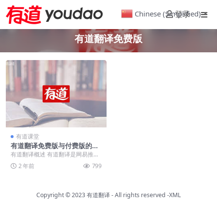
Chinese (Simplified)
登录
▼
有道翻译免费版
有道课堂
有道翻译免费版与付费版的差
异：全面对比与选择指南
有道翻译概述 有道翻译是网易推出
的一款广受欢迎的翻译工具，支持
2 年前
799
多种语言的即时翻译...
Copyright © 2023
有道翻译
- All rights reserved
-XML