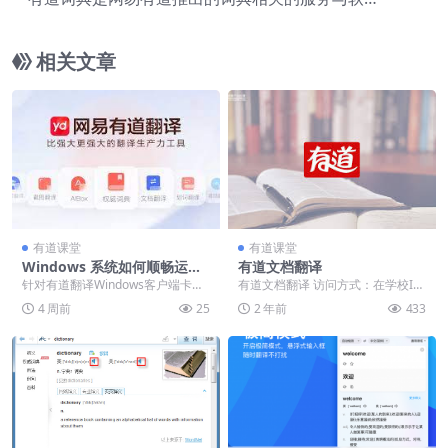
件。
相关文章
有道课堂
有道课堂
Windows 系统如何顺畅运行
有道文档翻译
有道翻译？PC 端高效调优指
针对有道翻译Windows客户端卡
有道文档翻译 访问方式：在学校IP
南
顿、无响应等问题，从系统兼容
范围内，使用个人手机号注册验证
4 周前
25
2 年前
433
性、GPU硬件加速...
登录。 公司介绍...