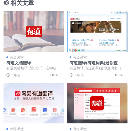
相关文章
有道课堂
有道课堂
有道文档翻译
有道翻译(有道词典)迷你查词
窗口介绍
有道文档翻译 访问方式：在学校IP
有道翻译(有道词典)迷你查词窗口介
范围内，使用个人手机号注册验证
绍 有道翻译(有道词典)4.2以后版
2 年前
433
2 年前
143
登录。 公司介绍...
本，提供迷...
有道课堂
有道课堂