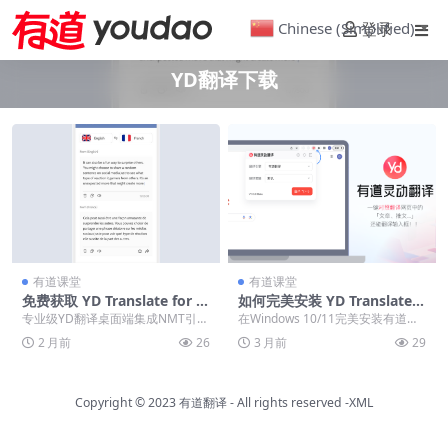
Chinese (Simplified)
登录
▼
YD翻译下载
有道课堂
有道课堂
免费获取 YD Translate for P
如何完美安装 YD Translate
C 桌面端下载与环境配置方法
电脑版？Windows 11/10 完
专业级YD翻译桌面端集成NMT引擎
在Windows 10/11完美安装有道翻
整教程
与OCR技术，支持多线程并发及GP
译，需从官方获取并优化安装路
2 月前
26
3 月前
29
U加速，实现...
径。开启O...
Copyright © 2023
有道翻译
- All rights reserved
-XML