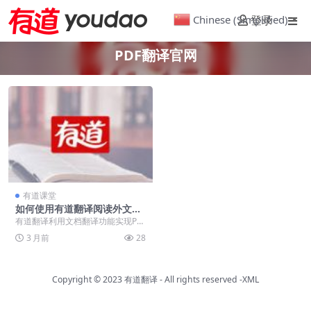
Chinese (Simplified)
登录
▼
PDF翻译官网
有道课堂
如何使用有道翻译阅读外文PD
F？一键保留排版的完整教程
有道翻译利用文档翻译功能实现PD
F一键还原排版，精准解析外文文
3 月前
28
献。配合高精度OC...
Copyright © 2023
有道翻译
- All rights reserved
-XML