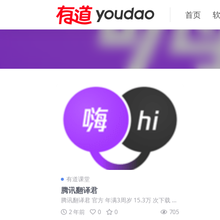
首页
有道课堂
腾讯翻译君
腾讯翻译君 官方 年满3周岁 15.3万 次下载 9
5.00% 好评率 一款翻译...
2 年前
0
0
705