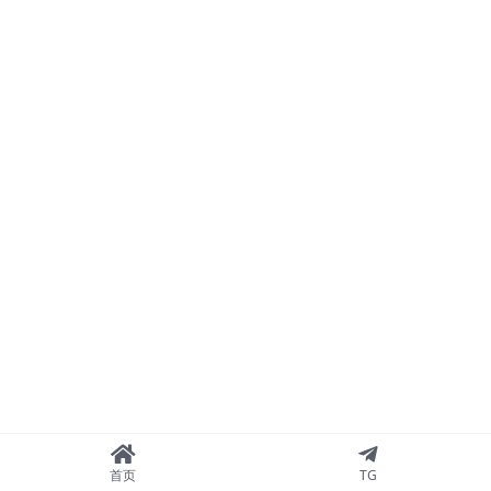
首页
TG