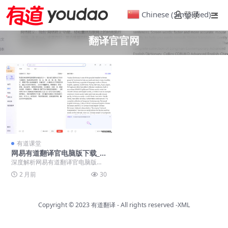
Chinese (Simplified)
登录
▼
翻译官官网
有道课堂
网易有道翻译官电脑版下载_官
方最新版 Youdao Download
深度解析网易有道翻译官电脑版部
for PC
署，涵盖OCR识别与Transformer
2 月前
30
架构原理...
Copyright © 2023
有道翻译
- All rights reserved
-XML