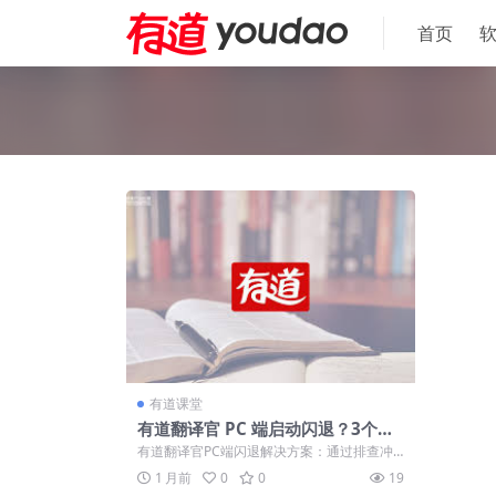
首页
有道课堂
有道翻译官 PC 端启动闪退？3个步
骤教你快速解决
有道翻译官PC端闪退解决方案：通过排查冲
突、调整兼容权限、清理本地缓存及修复运
1 月前
0
0
19
行...