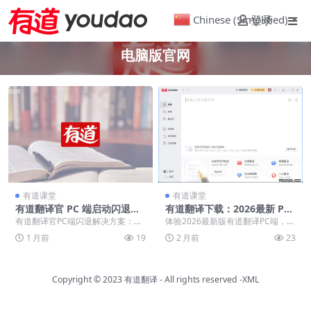
Chinese (Simplified)
登录
▼
电脑版官网
有道课堂
有道课堂
有道翻译官 PC 端启动闪退？3
有道翻译下载：2026最新 PC
个步骤教你快速解决
电脑版官方正版安装包
有道翻译官PC端闪退解决方案：通
体验2026最新版有道翻译PC端，搭
过排查冲突、调整兼容权限、清理
载YNMT神经网络引擎与双内核架
1 月前
19
2 月前
23
本地缓存及修复运行...
构，深度适配...
Copyright © 2023
有道翻译
- All rights reserved
-XML