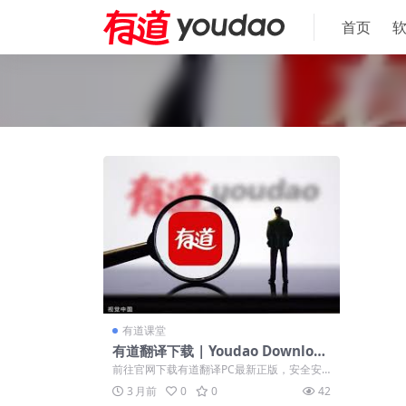
首页
有道课堂
有道翻译下载 | Youdao Download
for PC 官方最新正版安装指南
前往官网下载有道翻译PC最新正版，安全安
装Win与Mac客户端。高效开启截图OC...
3 月前
0
0
42