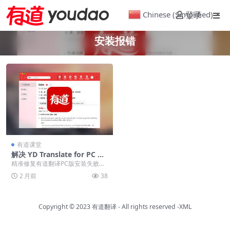
Chinese (Simplified)
登录
▼
安装报错
有道课堂
解决 YD Translate for PC 安
装失败与运行报错的图文教程
精准修复有道翻译PC版安装失败、
运行报错及划词失效。通过MD5校
2 月前
38
验、补全运行库与...
Copyright © 2023
有道翻译
- All rights reserved
-XML