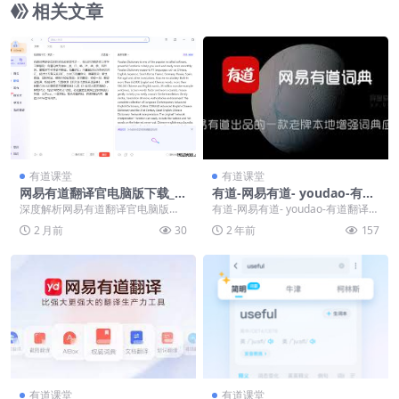
相关文章
有道课堂
有道课堂
网易有道翻译官电脑版下载_官
有道​-网易有道- youdao-有道
方最新版 Youdao Download
翻译-有道下载
深度解析网易有道翻译官电脑版部
有道​-网易有道- youdao-有道翻译-
for PC
署，涵盖OCR识别与Transformer
有道下载 翻译工具的需求日益增
2 月前
30
2 年前
157
架构原理...
加，网...
有道课堂
有道课堂