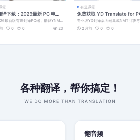
课堂
有道课堂
译下载：2026最新 PC 电脑
免费获取 YD Translate for P
方正版安装包
面端下载与环境配置方法
026最新版有道翻译PC端，搭载YNMT
专业级YD翻译桌面端集成NMT引擎与
络引擎与双内核架构，深度适配...
术，支持多线程并发及GPU加速，实现.
月前
0
0
23
2 月前
0
0
各种翻译，帮你搞定！
WE DO MORE THAN TRANSLATION
翻音频