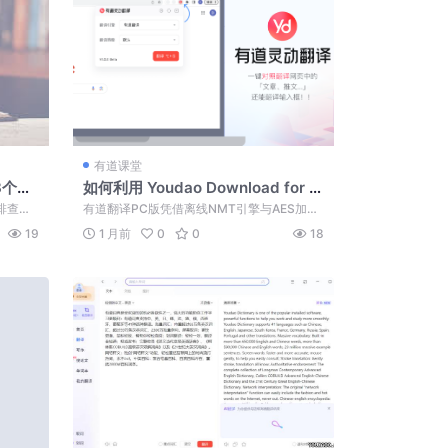
有道课堂
3个步
如何利用 Youdao Download for P
C 实现网页与离线文本免翻翻译
排查冲
有道翻译PC版凭借离线NMT引擎与AES加
修复运
密，实现在断网时极速互译并保护商业机密...
19
1 月前
0
0
18