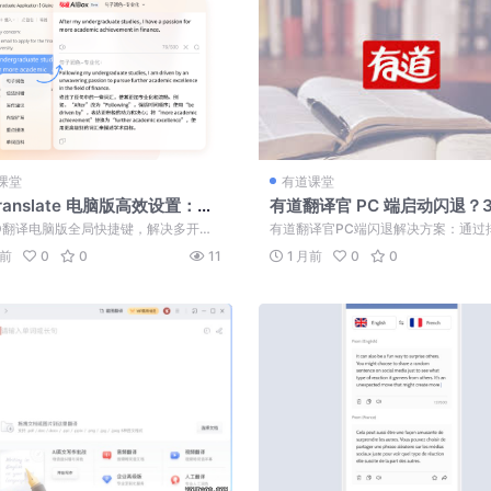
课堂
有道课堂
Translate 电脑版高效设置：如
有道翻译官 PC 端启动闪退？
 PC 全局快捷键
骤教你快速解决
D翻译电脑版全局快捷键，解决多开软
有道翻译官PC端闪退解决方案：通过
冲突。通过截图翻译与剪贴板自动监
突、调整兼容权限、清理本地缓存及
周前
0
0
11
1 月前
0
0
行...