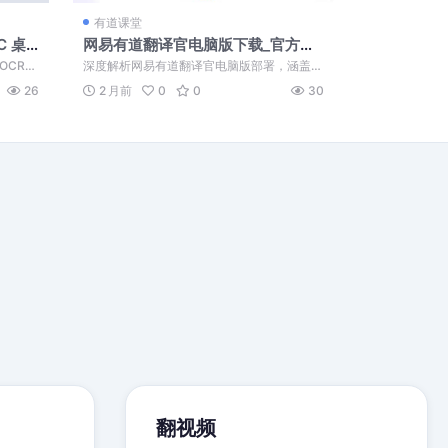
有道课堂
C 桌
网易有道翻译官电脑版下载_官方最
新版 Youdao Download for PC
OCR技
深度解析网易有道翻译官电脑版部署，涵盖O
..
CR识别与Transformer架构原理...
26
2 月前
0
0
30
翻视频