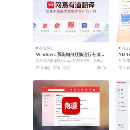
有道课堂
有道
Windows 系统如何顺畅运行有道翻
YD 
译？PC 端高效调优指南
何配置
针对有道翻译Windows客户端卡顿、无响应
配置Y
等问题，从系统兼容性、GPU硬件加速...
件按键
3 周前
0
0
16
3 
听...