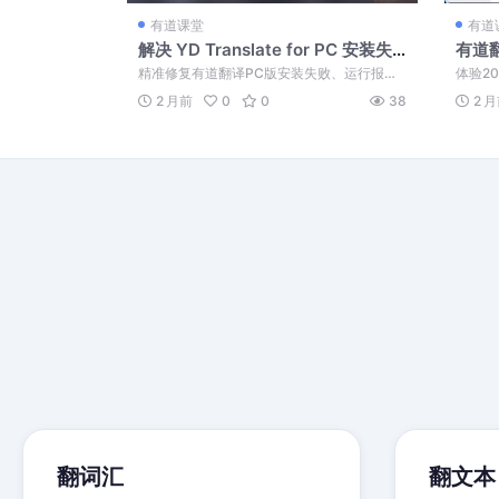
有道课堂
有道
解决 YD Translate for PC 安装失
有道翻
败与运行报错的图文教程
版官
精准修复有道翻译PC版安装失败、运行报错
体验2
及划词失效。通过MD5校验、补全运行库与...
神经网
2 月前
0
0
38
2 
翻词汇
翻文本